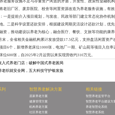
老服务设施不足与存量资产闲置的矛盾，开发性、政策性金融机构
将老旧厂区、废弃医院、校舍等闲置资源改造为养老服务设施，有效
一是提前介入项目规划，与发改、民政等部门建立常态化协作机制
地。二是科学设置还款安排，根据建设周期灵活设计还款计划，优先
融资，推动建设以养老为核心，融合医疗、餐饮、文旅等功能的康养
9月末，全省相关金融机构累计发放贷款17.5亿元，支持盘活闲置资
项目6个，新增养老床位1000张，电池厂一期、矿山苑等项目入住率
位600张，自2025年2月运营以来实现营收约310万元。
嵌入式养老门店：破解中国式养老困局
养老织就安全网，五大科技守护银发族
系列
智慧养老解决方案
相关链接
居家养老方案
智慧养老监管平台
健康管理方案
智慧养老平台建设方
机构养老方案
养老智慧化系统
社区养老方案
智慧养老系统