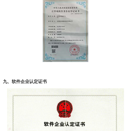
九、
软件企业认定证书