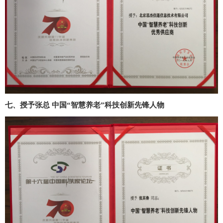
七、
授予张总 中国“智慧养老”科技创新先锋人物