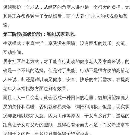
保姆照护一个老从，从经济的角度来讲也是一个很大的负担，尤
其是现在很多独生子女结婚后，两个人养4个老人的状况愈加普
遍。
第三阶段(高级阶段)：智能居家养老。
生活模式：家庭生活，享受没有围墙、没有距离的娱乐、交流、
互动空间
。
居家社区养老方式，对于能自行走动的健康老人及家庭来说，的
确是一个不错的选择。但是对于失能、行动不是很方便的高龄老
人来说，却还是难以满足健康、安全、快乐的生活需求，在提高
老年人幸福指数方面也鲜有效果。
而且，人一旦变老，就会形成一种回归的心里，愈加渴望家庭人
员的关怀和温暖，否则就容易失落、惆怅和消极。但是，现实状
况却总难以尽如人意。因为工作等原因，子女离乡背井，遥远的
距离让子女对父母的照顾，显得心有余而力不足；而父希望常常
见到子女的母，更多也只能落得个望穿秋水。