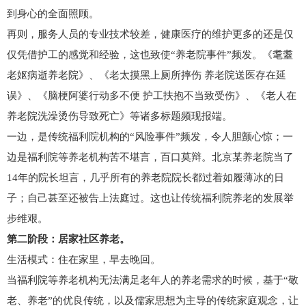
到身心的全面照顾。
再则，服务人员的专业技术较差，健康医疗的维护更多的还是仅
仅凭借护工的感觉和经验，这也致使“养老院事件”频发。《耄耋
老妪病逝养老院》、《老太摸黑上厕所摔伤 养老院送医存在延
误》、《脑梗阿婆行动多不便 护工扶抱不当致受伤》、《老人在
养老院洗澡烫伤导致死亡》等诸多标题频现报端。
一边，是传统福利院机构的“风险事件”频发，令人胆颤心惊；一
边是福利院等养老机构苦不堪言，百口莫辩。北京某养老院当了
14年的院长坦言，几乎所有的养老院院长都过着如履薄冰的日
子；自己甚至还被告上法庭过。这也让传统福利院养老的发展举
步维艰。
第二阶段：居家社区养老。
生活模式：住在家里，早去晚回。
当福利院等养老机构无法满足老年人的养老需求的时候，基于“敬
老、养老”的优良传统，以及儒家思想为主导的传统家庭观念，让